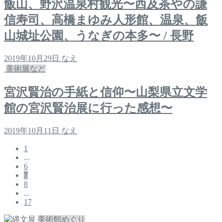
飯山、野沢温泉村観光〜西及茶やの謙
信寿司、高橋まゆみ人形館、温泉、飯
山城址公園、うなぎの本多〜 / 長野
2019年10月29日
なえ
美術展など
宮沢賢治の手紙と信仰〜山梨県立文学
館の宮沢賢治展に行った感想〜
2019年10月11日
なえ
1
...
6
7
8
...
17
美術館めぐり