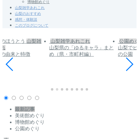
博物館めぐり
山梨雑学あれこれ
山梨のおすすめ
感想・体験談
このブログについて
山梨雑
山梨雑学あれこれ
公園めぐ
これ
山梨県の「ゆるキャラ」まと
山梨でピ
うの由来と特徴
め（県・市町村編）
の公園
最新記事
美術館めぐり
博物館めぐり
公園めぐり