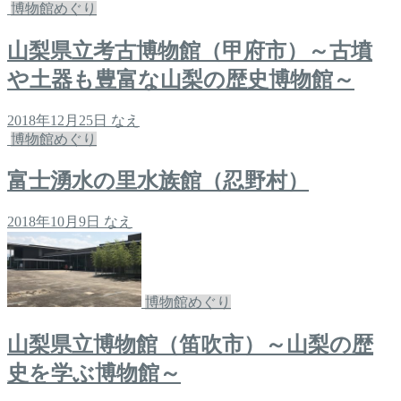
博物館めぐり
山梨県立考古博物館（甲府市）～古墳
や土器も豊富な山梨の歴史博物館～
2018年12月25日
なえ
博物館めぐり
富士湧水の里水族館（忍野村）
2018年10月9日
なえ
博物館めぐり
山梨県立博物館（笛吹市）～山梨の歴
史を学ぶ博物館～