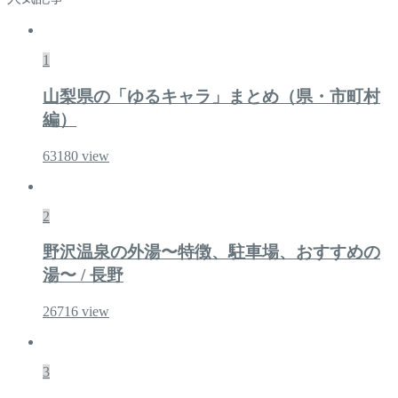
1
山梨県の「ゆるキャラ」まとめ（県・市町村
編）
63180
view
2
野沢温泉の外湯〜特徴、駐車場、おすすめの
湯〜 / 長野
26716
view
3