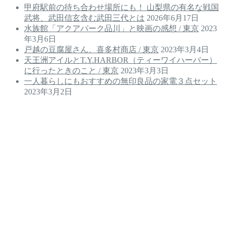
甲府駅前の待ち合わせ場所にも！ 山梨県の有名な戦国
武将、武田信玄含む武田三代とは
2026年6月17日
水族館「アクアパーク品川」と映画の感想 / 東京
2023
年3月6日
戸越の豆腐屋さん、喜多村商店 / 東京
2023年3月4日
天王洲アイルとT.Y.HARBOR（ティーワイハーバー）
に行ったときのこと / 東京
2023年3月3日
一人暮らしにもおすすめの無印良品の家電３点セット
2023年3月2日