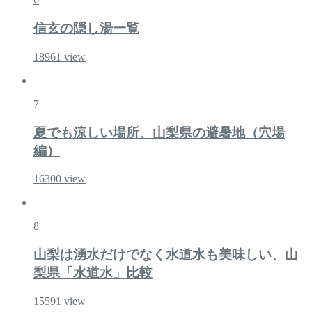
信玄の隠し湯一覧
18961
view
7
夏でも涼しい場所、山梨県の避暑地（穴場
編）
16300
view
8
山梨は湧水だけでなく水道水も美味しい、山
梨県「水道水」比較
15591
view