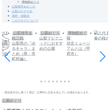
博物館めぐり
山梨雑学あれこれ
山梨のおすすめ
感想・体験談
このブログについて
山梨雑学あ
公園めぐり
博物館めぐ
れこれ
山梨でピクニ
り
春の桜の
学あれ
山梨県の「ゆ
ックにおすす
信玄ミュージ
るキャラ」ま
めの公園
アムとは（甲
うの由
とめ（県・市
府市）
徴
町村編）
〈景品表示法に基づく表記〉記事内に広告を含んでいる場合があります。
公園めぐり