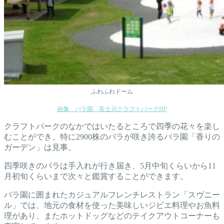
ふわふわドーム
画像
バラ園 富士川クラフトパークHP
クラフトパークのなかではいたるところで四季の花々を楽し
むことができ、特に2900株のバラが咲き誇るバラ園「香りの
ガーデン」は見事。
四季咲きのバラは手入れが行き届き、5月中旬くらいから11
月初旬くらいまで次々と鑑賞することができます。
バラ園に囲まれたカジュアルフレンチレストラン「スヴニー
ル」では、地元の食材を使った美味しいジビエ料理やお魚料
理があり、またホットドッグなどのテイクアウトコーナーも