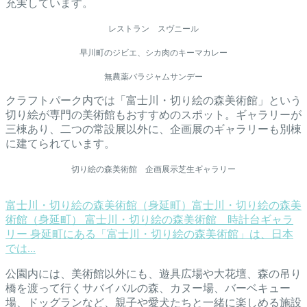
充実しています。
レストラン スヴニール
早川町のジビエ、シカ肉のキーマカレー
無農薬バラジャムサンデー
クラフトパーク内では「富士川・切り絵の森美術館」という
切り絵が専門の美術館もおすすめのスポット。ギャラリーが
三棟あり、二つの常設展以外に、企画展のギャラリーも別棟
に建てられています。
切り絵の森美術館 企画展示芝生ギャラリー
富士川・切り絵の森美術館（身延町）
富士川・切り絵の森美
術館（身延町） 富士川・切り絵の森美術館 時計台ギャラ
リー 身延町にある「富士川・切り絵の森美術館」は、日本
では...
公園内には、美術館以外にも、遊具広場や大花壇、森の吊り
橋を渡って行くサバイバルの森、カヌー場、バーベキュー
場、ドッグランなど、親子や愛犬たちと一緒に楽しめる施設