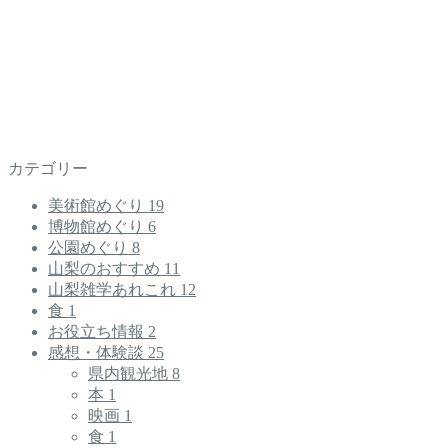
カテゴリー
美術館めぐり
19
博物館めぐり
6
公園めぐり
8
山梨のおすすめ
11
山梨雑学あれこれ
12
食
1
お役立ち情報
2
感想・体験談
25
県内観光地
8
本
1
映画
1
食
1