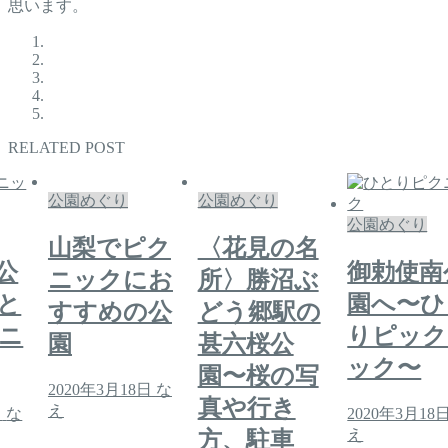
思います。
RELATED POST
公園めぐり
公園めぐり
公園めぐり
山梨でピク
〈花見の名
公
御勅使南
ニックにお
所〉勝沼ぶ
と
園へ〜ひ
すすめの公
どう郷駅の
ニ
りピック
園
甚六桜公
ック〜
園〜桜の写
2020年3月18日
な
真や行き
え
日
な
2020年3月18
え
方、駐車