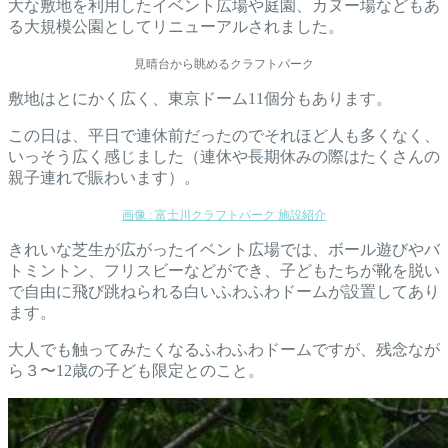
大な敷地を利用したイベント広場や庭園、カヌー場などもあ
る大規模公園としてリニューアルされました。
見晴台から眺めるクラフトパーク
敷地はとにかく広く、東京ドーム11個分もあります。
この日は、平日で連休前だったのでそれほど人も多くなく、
いっそう広く感じました（連休や長期休みの際はたくさんの
親子連れで賑わいます）。
画像 : 富士川クラフトパーク 施設紹介
きれいな芝生が広がったイベント広場では、ボール遊びやバ
トミントン、フリスビーなどができ、子どもたちが靴を脱い
で自由に飛び跳ねられる白いふわふわドームが設置してあり
ます。
大人でも触ってみたくなるふわふわドームですが、残念なが
ら３〜12歳の子ども限定とのこと。