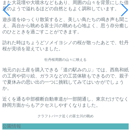
また大花壇や大噴水などもあり、周囲の山々を背景にした借
景のようで溢れるほどの自然ともよく調和しています。
遊歩道をゆっくり散策すると、美しい鳥たちの鳴き声も聞こ
え、高台から眺める富士川の眺めも心地よく、思う存分癒し
のひとときを過ごすことができます。
訪れた時はちょうどソメイヨシノの桜が散ったあとで、牡丹
桜が見頃を迎えていました。
牡丹桜
周囲の山々に映える
地元のお土産を購入できる「道の駅みのぶ」では、西島和紙
の工房や切り絵、ガラスなどの工芸体験もできるので、親子
で夏休みの思い出の一つに挑戦してみてはいかがでしょう
か。
近くを通る中部横断自動車道が一部開通し、東京だけでなく
静岡方面からもアクセスしやすくなりました。
クラフトパーク近くの富士川の眺め
公園情報