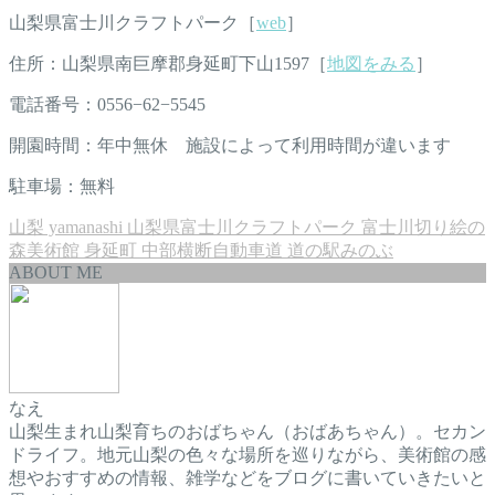
山梨県富士川クラフトパーク［
web
］
住所：山梨県南巨摩郡身延町下山1597［
地図をみる
］
電話番号：0556−62−5545
開園時間：年中無休 施設によって利用時間が違います
駐車場：無料
山梨
yamanashi
山梨県富士川クラフトパーク
富士川切り絵の
森美術館
身延町
中部横断自動車道
道の駅みのぶ
ABOUT ME
なえ
山梨生まれ山梨育ちのおばちゃん（おばあちゃん）。セカン
ドライフ。地元山梨の色々な場所を巡りながら、美術館の感
想やおすすめの情報、雑学などをブログに書いていきたいと