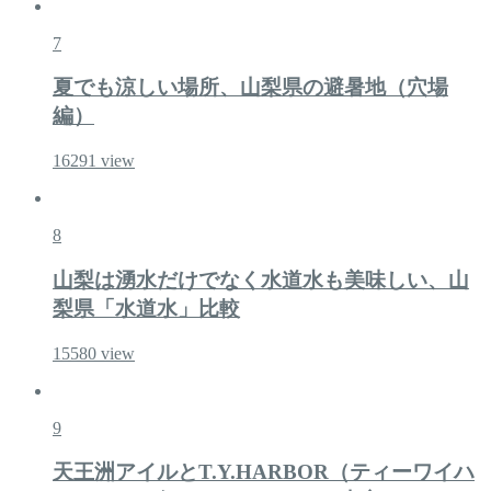
7
夏でも涼しい場所、山梨県の避暑地（穴場
編）
16291
view
8
山梨は湧水だけでなく水道水も美味しい、山
梨県「水道水」比較
15580
view
9
天王洲アイルとT.Y.HARBOR（ティーワイハ