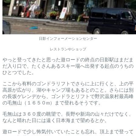
日影インフォーメーションセンター
レストランやショップ
やっと登ってきたと思った遊ロードの終点の日影駅はまだま
だ入り口で、たくさんあるスキー場へ出発する起点のうちの
ひとつでした。
ここから有料のゴンドラリフトでさらに上に行くと、上の平
高原が広がり、湖やキャンプ場もあるとのこと。さらには別
の長坂ゲレンデから、ゴンドラとリフトで野沢温泉村最高峰
の毛無山（１６５０m）まで登れるそうです。
毛無山は３６０度の眺望で、長野や新潟の山々だけでなく、
なんと晴れた日には遠く日本海まで望めるとか。
遊ロードで少し怖気付いていたことも忘れ、頂上まで登って