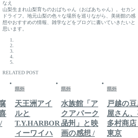
なえ
山梨生まれ山梨育ちのおばちゃん（おばあちゃん）。セカン
ドライフ。地元山梨の色々な場所を巡りながら、美術館の感
想やおすすめの情報、雑学などをブログに書いていきたいと
思います。
RELATED POST
県外
県外
県外
天王洲アイ
水族館「ア
戸越の豆腐
ルと
クアパーク
屋さん、喜
T.Y.HARBOR（テ
品川」と映
多村商店 /
ィーワイハ
画の感想 /
東京