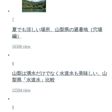
7
夏でも涼しい場所、山梨県の避暑地（穴場
編）
16306
view
8
山梨は湧水だけでなく水道水も美味しい、山
梨県「水道水」比較
15594
view
9