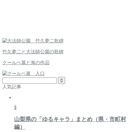
竹久夢二と大法師公園の歌碑
クールベ展と海の作品
人気記事
1
山梨県の「ゆるキャラ」まとめ（県・市町村
編）