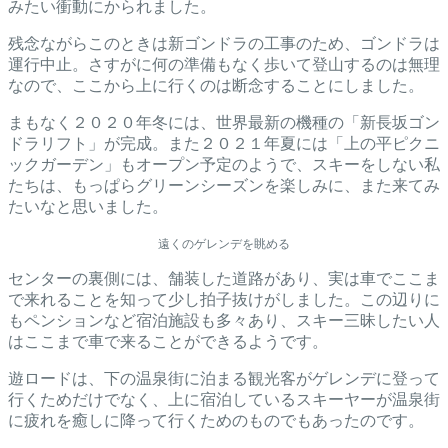
みたい衝動にかられました。
残念ながらこのときは新ゴンドラの工事のため、ゴンドラは
運行中止。さすがに何の準備もなく歩いて登山するのは無理
なので、ここから上に行くのは断念することにしました。
まもなく２０２０年冬には、世界最新の機種の「新長坂ゴン
ドラリフト」が完成。また２０２１年夏には「上の平ピクニ
ックガーデン」もオープン予定のようで、スキーをしない私
たちは、もっぱらグリーンシーズンを楽しみに、また来てみ
たいなと思いました。
遠くのゲレンデを眺める
センターの裏側には、舗装した道路があり、実は車でここま
で来れることを知って少し拍子抜けがしました。この辺りに
もペンションなど宿泊施設も多々あり、スキー三昧したい人
はここまで車で来ることができるようです。
遊ロードは、下の温泉街に泊まる観光客がゲレンデに登って
行くためだけでなく、上に宿泊しているスキーヤーが温泉街
に疲れを癒しに降って行くためのものでもあったのです。