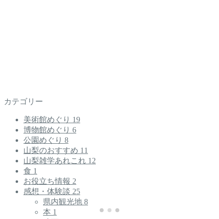
カテゴリー
美術館めぐり
19
博物館めぐり
6
公園めぐり
8
山梨のおすすめ
11
山梨雑学あれこれ
12
食
1
お役立ち情報
2
感想・体験談
25
県内観光地
8
本
1