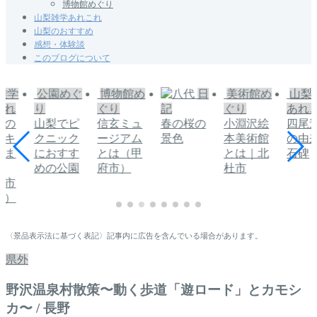
博物館めぐり
山梨雑学あれこれ
山梨のおすすめ
感想・体験談
このブログについて
雑学
公園めぐ
博物館め
日
美術館め
山梨
これ
り
ぐり
記
ぐり
あれ
県の
山梨でピ
信玄ミュ
春の桜の
小淵沢絵
四尾
るキ
クニック
ージアム
景色
本美術館
の由
」ま
におすす
とは（甲
とは｜北
石碑
めの公園
府市）
杜市
・市
編）
〈景品表示法に基づく表記〉記事内に広告を含んでいる場合があります。
県外
野沢温泉村散策〜動く歩道「遊ロード」とカモシ
カ〜 / 長野