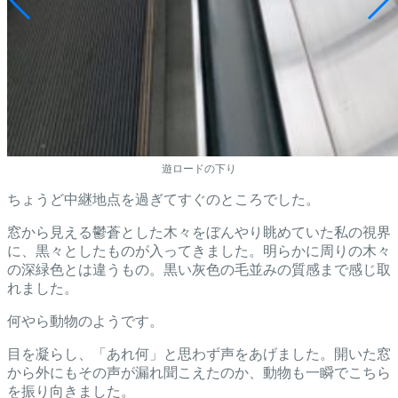
遊ロードの下り
ちょうど中継地点を過ぎてすぐのところでした。
窓から見える鬱蒼とした木々をぼんやり眺めていた私の視界
に、黒々としたものが入ってきました。明らかに周りの木々
の深緑色とは違うもの。黒い灰色の毛並みの質感まで感じ取
れました。
何やら動物のようです。
目を凝らし、「あれ何」と思わず声をあげました。開いた窓
から外にもその声が漏れ聞こえたのか、動物も一瞬でこちら
を振り向きました。