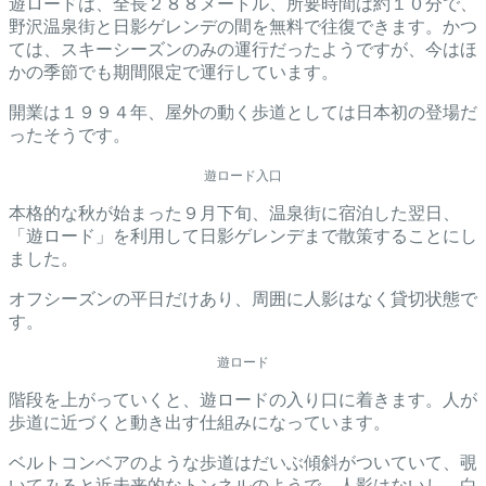
遊ロードは、全長２８８メートル、所要時間は約１０分で、
野沢温泉街と日影ゲレンデの間を無料で往復できます。かつ
ては、スキーシーズンのみの運行だったようですが、今はほ
かの季節でも期間限定で運行しています。
開業は１９９４年、屋外の動く歩道としては日本初の登場だ
ったそうです。
遊ロード入口
本格的な秋が始まった９月下旬、温泉街に宿泊した翌日、
「遊ロード」を利用して日影ゲレンデまで散策することにし
ました。
オフシーズンの平日だけあり、周囲に人影はなく貸切状態で
す。
遊ロード
階段を上がっていくと、遊ロードの入り口に着きます。人が
歩道に近づくと動き出す仕組みになっています。
ベルトコンベアのような歩道はだいぶ傾斜がついていて、覗
いてみると近未来的なトンネルのようで、人影はないし、白