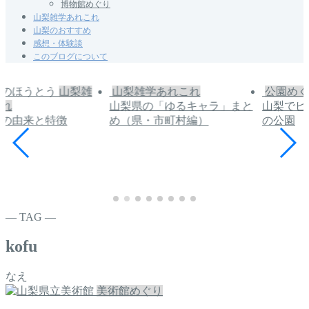
博物館めぐり
山梨雑学あれこれ
山梨のおすすめ
感想・体験談
このブログについて
山梨雑
山梨雑学あれこれ
公園めぐ
これ
山梨県の「ゆるキャラ」まと
山梨でピ
うの由来と特徴
め（県・市町村編）
の公園
― TAG ―
kofu
なえ
美術館めぐり