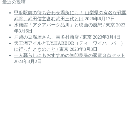
最近の投稿
甲府駅前の待ち合わせ場所にも！ 山梨県の有名な戦国
武将、武田信玄含む武田三代とは
2026年6月17日
水族館「アクアパーク品川」と映画の感想 / 東京
2023
年3月6日
戸越の豆腐屋さん、喜多村商店 / 東京
2023年3月4日
天王洲アイルとT.Y.HARBOR（ティーワイハーバー）
に行ったときのこと / 東京
2023年3月3日
一人暮らしにもおすすめの無印良品の家電３点セット
2023年3月2日