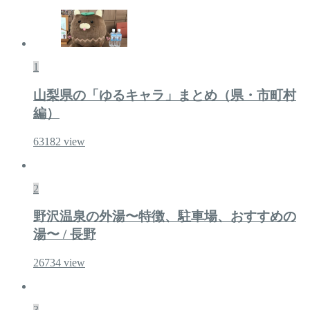
1
山梨県の「ゆるキャラ」まとめ（県・市町村
編）
63182
view
2
野沢温泉の外湯〜特徴、駐車場、おすすめの
湯〜 / 長野
26734
view
3