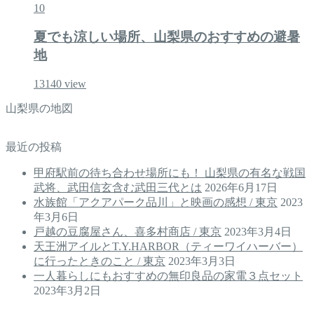
10
夏でも涼しい場所、山梨県のおすすめの避暑
地
13140
view
山梨県の地図
最近の投稿
甲府駅前の待ち合わせ場所にも！ 山梨県の有名な戦国
武将、武田信玄含む武田三代とは
2026年6月17日
水族館「アクアパーク品川」と映画の感想 / 東京
2023
年3月6日
戸越の豆腐屋さん、喜多村商店 / 東京
2023年3月4日
天王洲アイルとT.Y.HARBOR（ティーワイハーバー）
に行ったときのこと / 東京
2023年3月3日
一人暮らしにもおすすめの無印良品の家電３点セット
2023年3月2日