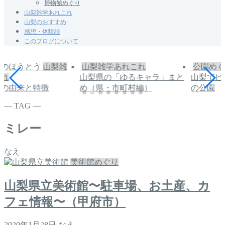
博物館めぐり
山梨雑学あれこれ
山梨のおすすめ
感想・体験談
このブログについて
山梨雑
山梨雑学あれこれ
公園めぐ
これ
山梨県の「ゆるキャラ」まと
山梨でピ
うの由来と特徴
め（県・市町村編）
の公園
― TAG ―
ミレー
なえ
美術館めぐり
山梨県立美術館〜駐車場、お土産、カ
フェ情報〜（甲府市）
2020年1月28日
なえ