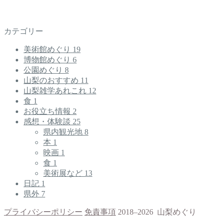
カテゴリー
美術館めぐり
19
博物館めぐり
6
公園めぐり
8
山梨のおすすめ
11
山梨雑学あれこれ
12
食
1
お役立ち情報
2
感想・体験談
25
県内観光地
8
本
1
映画
1
食
1
美術展など
13
日記
1
県外
7
プライバシーポリシー
免責事項
2018–2026 山梨めぐり