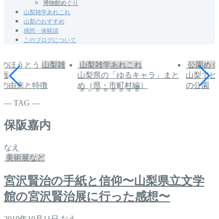
博物館めぐり
山梨雑学あれこれ
山梨のおすすめ
感想・体験談
このブログについて
山梨雑
山梨雑学あれこれ
公園めぐ
これ
山梨県の「ゆるキャラ」まと
山梨でピ
うの由来と特徴
め（県・市町村編）
の公園
― TAG ―
保阪嘉内
なえ
美術展など
宮沢賢治の手紙と信仰〜山梨県立文学
館の宮沢賢治展に行った感想〜
2019年10月11日
なえ