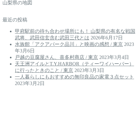
山梨県の地図
最近の投稿
甲府駅前の待ち合わせ場所にも！ 山梨県の有名な戦国
武将、武田信玄含む武田三代とは
2026年6月17日
水族館「アクアパーク品川」と映画の感想 / 東京
2023
年3月6日
戸越の豆腐屋さん、喜多村商店 / 東京
2023年3月4日
天王洲アイルとT.Y.HARBOR（ティーワイハーバー）
に行ったときのこと / 東京
2023年3月3日
一人暮らしにもおすすめの無印良品の家電３点セット
2023年3月2日