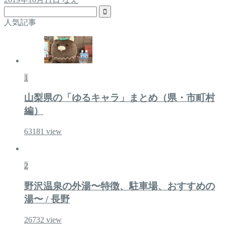
人気記事
1
山梨県の「ゆるキャラ」まとめ（県・市町村
編）
63181
view
2
野沢温泉の外湯〜特徴、駐車場、おすすめの
湯〜 / 長野
26732
view