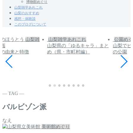
博物館めぐり
山梨雑学あれこれ
山梨のおすすめ
感想・体験談
このブログについて
山梨雑
山梨雑学あれこれ
公園めぐ
これ
山梨県の「ゆるキャラ」まと
山梨でピ
うの由来と特徴
め（県・市町村編）
の公園
― TAG ―
バルビゾン派
なえ
美術館めぐり