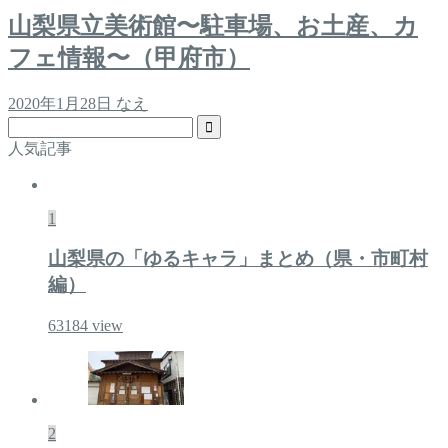
山梨県立美術館〜駐車場、お土産、カ
フェ情報〜（甲府市）
2020年1月28日
なえ
人気記事
1
山梨県の「ゆるキャラ」まとめ（県・市町村
編）
63184
view
2