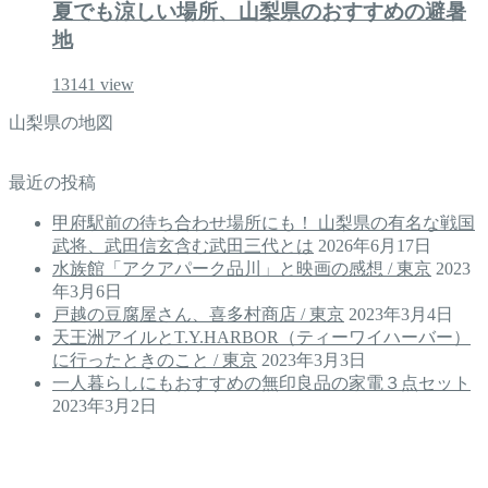
夏でも涼しい場所、山梨県のおすすめの避暑
地
13141
view
山梨県の地図
最近の投稿
甲府駅前の待ち合わせ場所にも！ 山梨県の有名な戦国
武将、武田信玄含む武田三代とは
2026年6月17日
水族館「アクアパーク品川」と映画の感想 / 東京
2023
年3月6日
戸越の豆腐屋さん、喜多村商店 / 東京
2023年3月4日
天王洲アイルとT.Y.HARBOR（ティーワイハーバー）
に行ったときのこと / 東京
2023年3月3日
一人暮らしにもおすすめの無印良品の家電３点セット
2023年3月2日