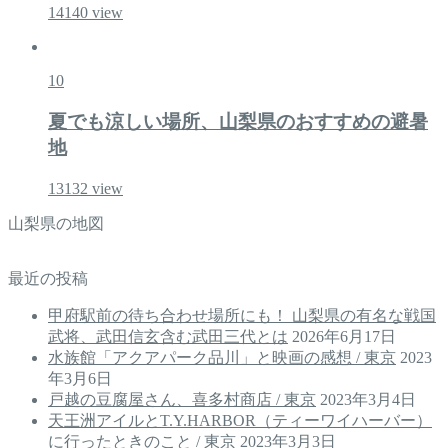
14140
view
10
夏でも涼しい場所、山梨県のおすすめの避暑
地
13132
view
山梨県の地図
最近の投稿
甲府駅前の待ち合わせ場所にも！ 山梨県の有名な戦国
武将、武田信玄含む武田三代とは
2026年6月17日
水族館「アクアパーク品川」と映画の感想 / 東京
2023
年3月6日
戸越の豆腐屋さん、喜多村商店 / 東京
2023年3月4日
天王洲アイルとT.Y.HARBOR（ティーワイハーバー）
に行ったときのこと / 東京
2023年3月3日