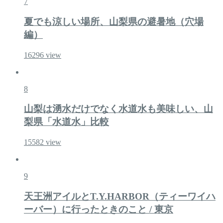
7
夏でも涼しい場所、山梨県の避暑地（穴場
編）
16296
view
8
山梨は湧水だけでなく水道水も美味しい、山
梨県「水道水」比較
15582
view
9
天王洲アイルとT.Y.HARBOR（ティーワイハ
ーバー）に行ったときのこと / 東京