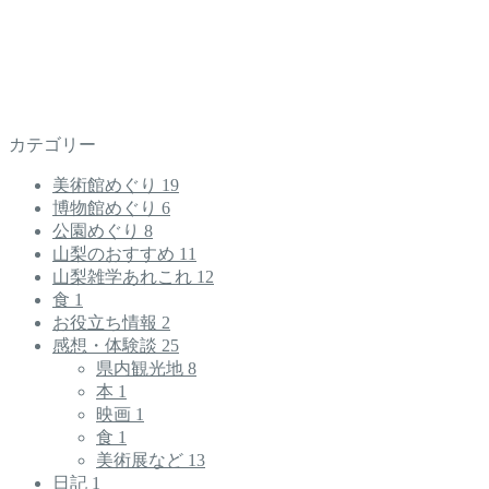
カテゴリー
美術館めぐり
19
博物館めぐり
6
公園めぐり
8
山梨のおすすめ
11
山梨雑学あれこれ
12
食
1
お役立ち情報
2
感想・体験談
25
県内観光地
8
本
1
映画
1
食
1
美術展など
13
日記
1