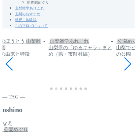
博物館めぐり
山梨雑学あれこれ
山梨のおすすめ
感想・体験談
このブログについて
山梨雑
山梨雑学あれこれ
公園めぐ
これ
山梨県の「ゆるキャラ」まと
山梨でピ
うの由来と特徴
め（県・市町村編）
の公園
― TAG ―
oshino
なえ
公園めぐり