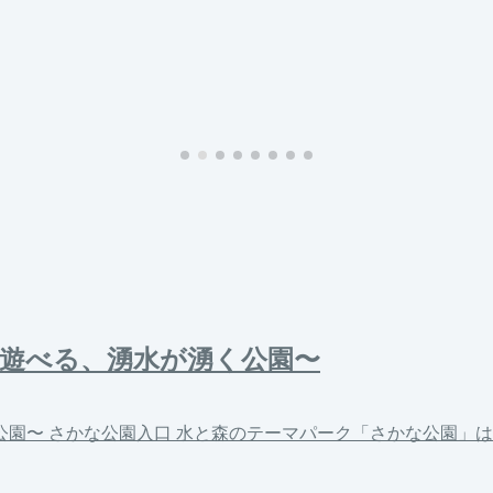
遊べる、湧水が湧く公園〜
園〜 さかな公園入口 水と森のテーマパーク「さかな公園」は