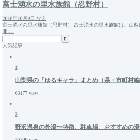
富士湧水の里水族館（忍野村）
2018年10月9日
なえ
富士湧水の里水族館（忍野村） 富士湧水の里水族館は、山梨県
開 …
人気記事
1
山梨県の「ゆるキャラ」まとめ（県・市町村編
63177
view
2
野沢温泉の外湯〜特徴、駐車場、おすすめの湯〜
26709
view