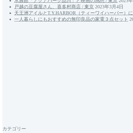
水族館「アクアパーク品川」と映画の感想 / 東京
2023
戸越の豆腐屋さん、喜多村商店 / 東京
2023年3月4日
天王洲アイルとT.Y.HARBOR（ティーワイハーバー）に
一人暮らしにもおすすめの無印良品の家電３点セット
2
カテゴリー