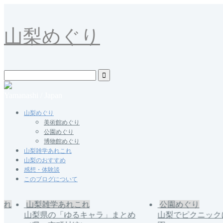
山梨めぐり
Yamanashi / Japan
山梨めぐり
美術館めぐり
公園めぐり
博物館めぐり
山梨雑学あれこれ
山梨のおすすめ
感想・体験談
このブログについて
れ
山梨雑学あれこれ
公園めぐり
山梨県の「ゆるキャラ」まとめ
山梨でピクニック