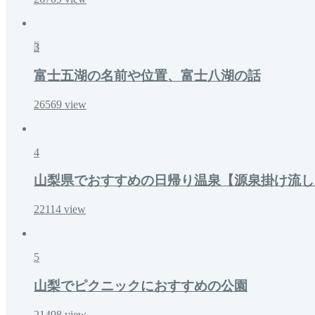
3
富士五湖の名前や位置、富士八湖の話
26569
view
4
山梨県でおすすめの日帰り温泉【源泉掛け流し
22114
view
5
山梨でピクニックにおすすめの公園
21498
view