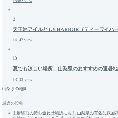
15583
view
9
天王洲アイルとT.Y.HARBOR（ティーワイハ
14143
view
10
夏でも涼しい場所、山梨県のおすすめの避暑地
13133
view
山梨県の地図
最近の投稿
甲府駅前の待ち合わせ場所にも！ 山梨県の有名な戦国