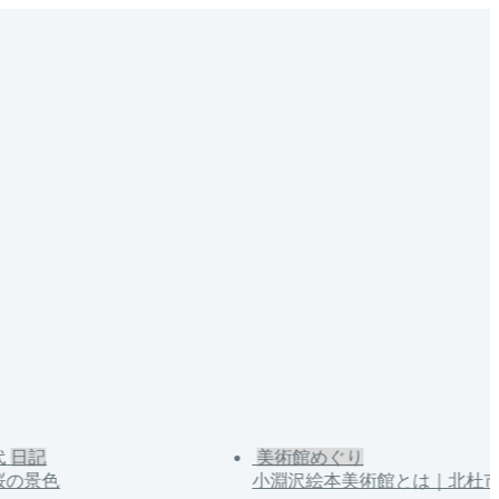
日記
美術館めぐり
の景色
小淵沢絵本美術館とは｜北杜市