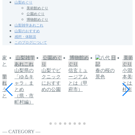
山梨めぐり
美術館めぐり
公園めぐり
博物館めぐり
山梨雑学あれこれ
山梨のおすすめ
感想・体験談
このブログについて
雑学
公園めぐ
博物館め
日
美術館め
山梨
これ
り
ぐり
記
ぐり
あれ
県の
山梨でピ
信玄ミュ
春の桜の
小淵沢絵
四尾
るキ
クニック
ージアム
景色
本美術館
の由
」ま
におすす
とは（甲
とは｜北
石碑
めの公園
府市）
杜市
・市
編）
― CATEGORY ―