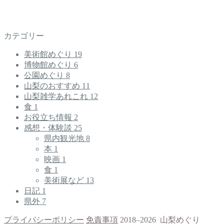
カテゴリー
美術館めぐり
19
博物館めぐり
6
公園めぐり
8
山梨のおすすめ
11
山梨雑学あれこれ
12
食
1
お役立ち情報
2
感想・体験談
25
県内観光地
8
本
1
映画
1
食
1
美術展など
13
日記
1
県外
7
プライバシーポリシー
免責事項
2018–2026 山梨めぐり