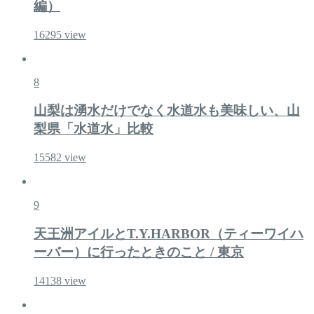
編）
16295
view
8
山梨は湧水だけでなく水道水も美味しい、山
梨県「水道水」比較
15582
view
9
天王洲アイルとT.Y.HARBOR（ティーワイハ
ーバー）に行ったときのこと / 東京
14138
view