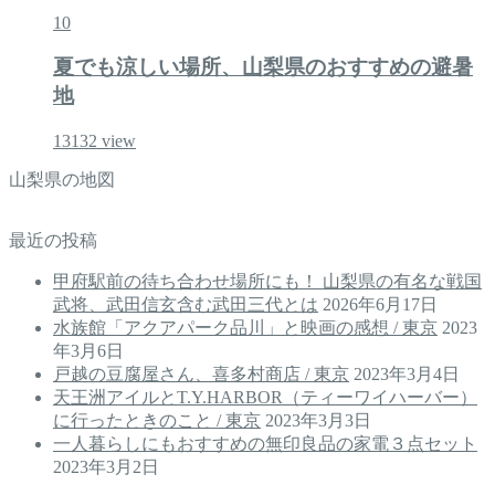
10
夏でも涼しい場所、山梨県のおすすめの避暑
地
13132
view
山梨県の地図
最近の投稿
甲府駅前の待ち合わせ場所にも！ 山梨県の有名な戦国
武将、武田信玄含む武田三代とは
2026年6月17日
水族館「アクアパーク品川」と映画の感想 / 東京
2023
年3月6日
戸越の豆腐屋さん、喜多村商店 / 東京
2023年3月4日
天王洲アイルとT.Y.HARBOR（ティーワイハーバー）
に行ったときのこと / 東京
2023年3月3日
一人暮らしにもおすすめの無印良品の家電３点セット
2023年3月2日