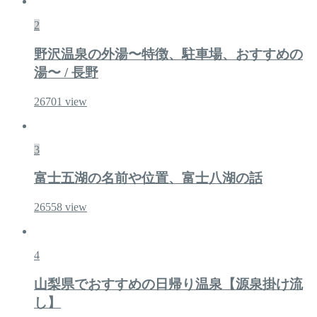
2
野沢温泉の外湯〜特徴、駐車場、おすすめの
湯〜 / 長野
26701
view
3
富士五湖の名前や位置、富士八湖の話
26558
view
4
山梨県でおすすめの日帰り温泉【源泉掛け流
し】